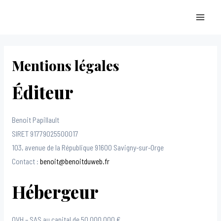
Aller
MAI
au
MEN
contenu
Mentions légales
Éditeur
Benoit Papillault
SIRET 91779025500017
103, avenue de la République 91600 Savigny-sur-Orge
Contact :
benoit@benoitduweb.fr
Hébergeur
OVH – SAS au capital de 50 000 000 €